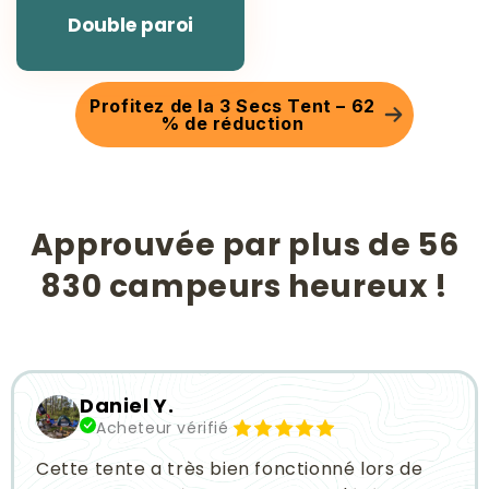
Double paroi
Profitez de la 3 Secs Tent – 62
% de réduction
Approuvée par plus de 56
830 campeurs heureux !
Slide
1
of
6
Daniel Y.
Acheteur vérifié
Cette tente a très bien fonctionné lors de