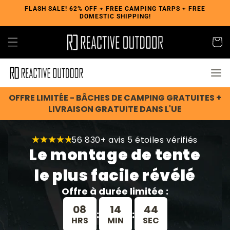
Skip to
FLASH SALE! 62% OFF + FREE CAMPING TARPS + FREE
DOMESTIC SHIPPING!
content
Cart
OFFRE LIMITÉE - BÂCHES DE CAMPING GRATUITES +
LIVRAISON GRATUITE DANS L'UE
56 830+ avis 5 étoiles vérifiés
Le montage de tente
le plus facile révélé
Offre à durée limitée :
08
14
35
:
:
HRS
MIN
SEC