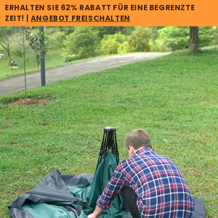
ERHALTEN SIE 62% RABATT FÜR EINE BEGRENZTE
Skip to
ZEIT! |
ANGEBOT FREISCHALTEN
content