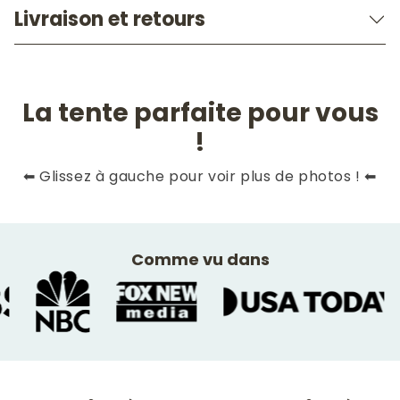
Livraison et retours
La tente parfaite pour vous
!
Slide
1
of
10
⬅ Glissez à gauche pour voir plus de photos ! ⬅
Comme vu dans