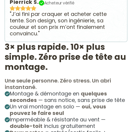
Pierrick S.
Acheteur vérifié
"J’ai fini par craquer et acheter cette
tente. Son design, son ingénierie, sa
couleur et son prix m’ont finalement
convaincu."
3× plus rapide. 10× plus
simple. Zéro prise de tête au
montage.
Une seule personne. Zéro stress. Un abri
instantané.
Montage & démontage en
quelques
secondes
— sans notice, sans prise de tête
Un vrai montage en solo —
oui, vous
pouvez le faire seul
Imperméable & résistante au vent —
double-toit
inclus gratuitement