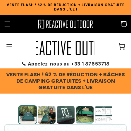
et
VENTE FLASH ! 62 % DE RÉDUCTION + LIVRAISON GRATUITE
passer
DANS L'UE !
au
contenu
Panier
📞 Appelez-nous au +33 1 87653718
VENTE FLASH ! 62 % DE RÉDUCTION + BÂCHES
DE CAMPING GRATUITES + LIVRAISON
GRATUITE DANS L'UE
Slide
1
of
5