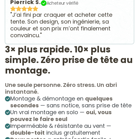
Pierrick S.
Acheteur vérifié
"J’ai fini par craquer et acheter cette
tente. Son design, son ingénierie, sa
couleur et son prix m’ont finalement
convaincu."
3× plus rapide. 10× plus
simple. Zéro prise de tête au
montage.
Une seule personne. Zéro stress. Un abri
instantané.
Montage & démontage en
quelques
secondes
— sans notice, sans prise de tête
Un vrai montage en solo —
oui, vous
pouvez le faire seul
Imperméable & résistante au vent —
double-toit
inclus gratuitement