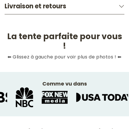
Livraison et retours
La tente parfaite pour vous
!
Slide
1
of
10
⬅ Glissez à gauche pour voir plus de photos ! ⬅
Comme vu dans