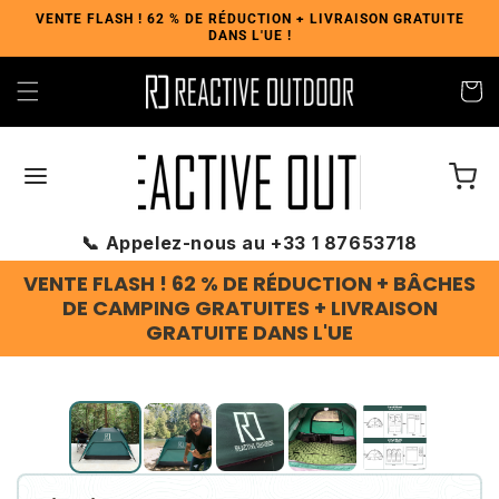
et
VENTE FLASH ! 62 % DE RÉDUCTION + LIVRAISON GRATUITE
passer
DANS L'UE !
au
contenu
Panier
📞 Appelez-nous au +33 1 87653718
VENTE FLASH ! 62 % DE RÉDUCTION + BÂCHES
DE CAMPING GRATUITES + LIVRAISON
GRATUITE DANS L'UE
Slide
1
of
5